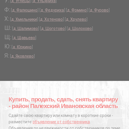
У:
[
д. Углецы
]
[
д. Ульяниха
]
Ф:
[
д. Фалюшино
]
[
д. Федуриха
]
[
д. Фомино
]
[
д. Фурово
]
Х:
[
д. Хмельники
]
[
д. Хотеново
]
[
д. Хрулево
]
Ш:
[
д. Шалимово
]
[
д. Шоготово
]
[
д. Шолохово
]
Щ:
[
д. Щавьево
]
Ю:
[
д. Юркино
]
Я:
[
д. Яковлево
]
Купить, продать, сдать, снять квартиру
- район Палехский Ивановская область
Сдайте свою квартиру или комнату в короткие сроки -
разместите
объявление от собственника
.
Объявления по недвижимости от собственников по теме