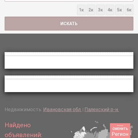
1к
2к
3к
4к
5к
6к
Недвижимость:
Ивановская обл.
Палехский р-н.
|
Найдено
СМЕНИТЬ
Регион
объявлений: