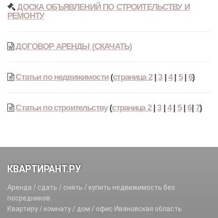
ДОСКА ОБЪЯВЛЕНИЙ ПО СТРОИТЕЛЬСТВУ И
РЕМОНТУ
ДОГОВОР АРЕНДЫ (СКАЧАТЬ)
Статьи по недвижимости
(
страница 2
|
3
|
4
|
5
|
6
)
Статьи по строительству
(
страница 2
|
3
|
4
|
5
|
6
|
7
)
КВАРТИРАНТ.РУ
Аренда / сдать / снять / купить недвижимость без
посредников.
Квартиру / комнату / дом / офис Ивановская область