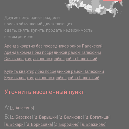
Другие популярные разделы
поиска объявлений для желающих
сдать, снять, купить, продать недвижимость
в этом регионе:
Аренда квартир без посредников район Палехский
Аренда комнат без посредников район Палехский
Снять квартиру в новостройке район Палехский
Купить квартиру без посредников район Палехский
Купить квартиру в новостройке район Палехский
Уточнить населенный пункт:
А:
[
д. Анютино
]
Б:
[
д. Барское
]
[
д. Барышки
]
[
д. Беликово
]
[
д. Богатищи
]
[
д. Бокари
]
[
д. Борисовка
]
[
д. Бородино
]
[
д. Бражново
]