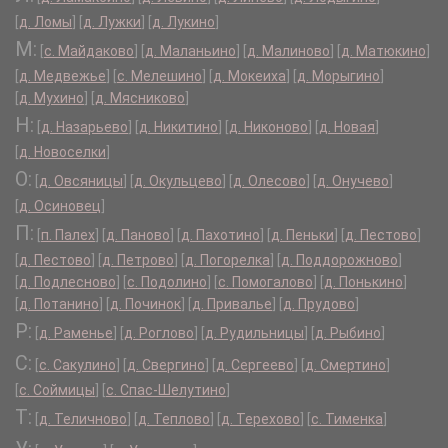
[
д. Ломы
]
[
д. Лужки
]
[
д. Лукино
]
М:
[
с. Майдаково
]
[
д. Маланьино
]
[
д. Малиново
]
[
д. Матюкино
]
[
д. Медвежье
]
[
с. Мелешино
]
[
д. Мокеиха
]
[
д. Морыгино
]
[
д. Мухино
]
[
д. Мясниково
]
Н:
[
д. Назарьево
]
[
д. Никитино
]
[
д. Никоново
]
[
д. Новая
]
[
д. Новоселки
]
О:
[
д. Овсяницы
]
[
д. Окульцево
]
[
д. Олесово
]
[
д. Онучево
]
[
д. Осиновец
]
П:
[
п. Палех
]
[
д. Паново
]
[
д. Пахотино
]
[
д. Пеньки
]
[
д. Пестово
]
[
д. Пестово
]
[
д. Петрово
]
[
д. Погорелка
]
[
д. Поддорожново
]
[
д. Подлесново
]
[
с. Подолино
]
[
с. Помогалово
]
[
д. Понькино
]
[
д. Потанино
]
[
д. Починок
]
[
д. Привалье
]
[
д. Прудово
]
Р:
[
д. Раменье
]
[
д. Роглово
]
[
д. Рудильницы
]
[
д. Рыбино
]
С:
[
с. Сакулино
]
[
д. Свергино
]
[
д. Сергеево
]
[
д. Смертино
]
[
с. Соймицы
]
[
с. Спас-Шелутино
]
Т:
[
д. Теличново
]
[
д. Теплово
]
[
д. Терехово
]
[
с. Тименка
]