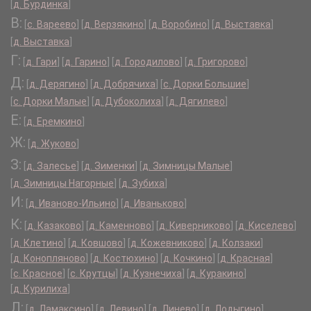
[
д. Бурдинка
]
В:
[
с. Вареево
]
[
д. Верзякино
]
[
д. Воробино
]
[
д. Выставка
]
[
д. Выставка
]
Г:
[
д. Гари
]
[
д. Гарино
]
[
д. Городилово
]
[
д. Григорово
]
Д:
[
д. Дерягино
]
[
д. Добрячиха
]
[
с. Дорки Большие
]
[
с. Дорки Малые
]
[
д. Дубоколиха
]
[
д. Дягилево
]
Е:
[
д. Еремкино
]
Ж:
[
д. Жуково
]
З:
[
д. Залесье
]
[
д. Зименки
]
[
д. Зимницы Малые
]
[
д. Зимницы Нагорные
]
[
д. Зубиха
]
И:
[
д. Иваново-Ильино
]
[
д. Иваньково
]
К:
[
д. Казаково
]
[
д. Каменново
]
[
д. Киверниково
]
[
д. Киселево
]
[
д. Клетино
]
[
д. Ковшово
]
[
д. Кожевниково
]
[
д. Колзаки
]
[
д. Конопляново
]
[
д. Костюхино
]
[
д. Кочкино
]
[
д. Красная
]
[
с. Красное
]
[
с. Крутцы
]
[
д. Кузнечиха
]
[
д. Куракино
]
[
д. Курилиха
]
Л:
[
д. Ламаксино
]
[
д. Левино
]
[
д. Линево
]
[
д. Лодыгино
]