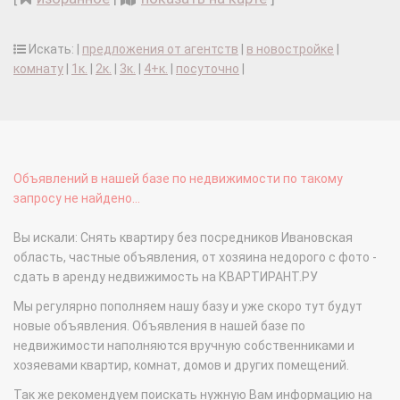
Искать: |
предложения от агентств
|
в новостройке
|
комнату
|
1к.
|
2к.
|
3к.
|
4+к.
|
посуточно
|
Объявлений в нашей базе по недвижимости по такому
запросу не найдено...
Вы искали: Снять квартиру без посредников Ивановская
область, частные объявления, от хозяина недорого с фото -
сдать в аренду недвижимость на КВАРТИРАНТ.РУ
Мы регулярно пополняем нашу базу и уже скоро тут будут
новые объявления. Объявления в нашей базе по
недвижимости наполняются вручную собственниками и
хозяевами квартир, комнат, домов и других помещений.
Так же рекомендуем поискать нужную Вам информацию на