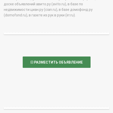
доске объявлений авито.ру (avito.ru), в базе по
недвижимости циан.ру (cian.ru), в базе домофонд.ру
(domofond.ru), в газете из рук в руки (irr.ru).
РАЗМЕСТИТЬ ОБЪЯВЛЕНИЕ