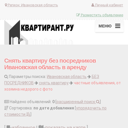
Регион:
Ивановская область
Личный кабинет
Разместить объявление
МЕНЮ
Снять квартиру без посредников
Ивановская область в аренду
Параметры поиска:
Ивановская область
БЕЗ
ПОСРЕДНИКОВ
снять квартиру
частные объявления, от
хозяина недорого с фото
Найдено объявлений:
0
[
расширенный поиск
]
Сортировка:
по дате добавления
[
упорядочить по
стоимости
]
[
-
избранное
|
-
показать на карте
]