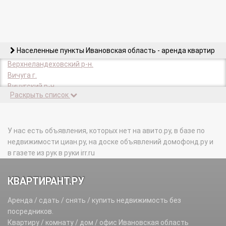
Населенные пункты Ивановская область - аренда квартир
Верхнеландеховский р-н.
Вичуга г.
Вичугский р-н.
Раскрыть список
Гаврилов Посад г.
Гаврилово-Посадский р-н.
Заволжск г.
Заволжский р-н.
У нас есть объявления, которых нет на авито.ру, в базе по
Иваново г.
недвижимости циан.ру, на доске объявлений домофонд.ру и
Ивановский р-н.
в газете из рук в руки irr.ru
Ильинский р-н.
Кинешемский р-н.
КВАРТИРАНТ.РУ
Кинешма г.
Комсомольск г.
Аренда / сдать / снять / купить недвижимость без
Комсомольский р-н.
посредников.
Кохма г.
Квартиру / комнату / дом / офис Ивановская область