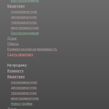
Южский р-н.
Без посредников
Юрьевец г.
Квартиру
Юрьевецкий р-н.
однокомнатную
двухкомнатную
трехкомнатную
многокомнатную
Без посредников
Дома
Офисы
Коммерческая недвижимость
Сдать квартиру
На продажу:
Комнату
Квартиру
однокомнатную
двухкомнатную
трехкомнатную
многокомнатную
Новостройки
Дома