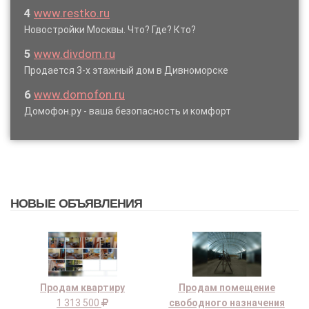
4
www.restko.ru
Новостройки Москвы. Что? Где? Кто?
5
www.divdom.ru
Продается 3-х этажный дом в Дивноморске
6
www.domofon.ru
Домофон.ру - ваша безопасность и комфорт
НОВЫЕ ОБЪЯВЛЕНИЯ
Продам квартиру
Продам помещение
1 313 500
свободного назначения