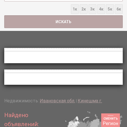
1к
2к
3к
4к
5к
6к
Недвижимость:
Ивановская обл.
Кинешма г.
|
Найдено
СМЕНИТЬ
Регион
объявлений: