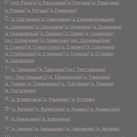
Р:
[
снт. Радуга
]
[
х. Рассолиха
]
[
д. Реутиха
]
[
д. Решетиха
]
[
с. Решма
]
[
д. Рогуши
]
[
д. Романово
]
С:
[
д. Салтаниха
]
[
д. Самсониха
]
[
д. Санково Большое
]
[
д. Семенково
]
[
д. Сергеевка
]
[
д. Сидеряха
]
[
д. Сидоровка
]
[
д. Сидоровская
]
[
д. Скоково
]
[
д. Совки
]
[
д. Сокерново
]
[
снт. Солнечный
]
[
д. Сонинская
]
[
снт. Сосновый Бор
]
[
с. Станко
]
[
д. Старое Село
]
[
д. Степино
]
[
д. Степунино
]
[
д. Стиберское
]
[
д. Стояниха
]
[
д. Строиха
]
[
д. Стулово
]
[
д. Сыровская
]
Т:
[
д. Тарасиха
]
[
д. Таратино
]
[
снт. Текстильщик
]
[
снт. Текстильщик 2
]
[
д. Тереховская
]
[
д. Тимониха
]
[
д. Токово
]
[
д. Тревражное
]
[
д. Трегубиха
]
[
д. Трениха
]
[
д. Третьяково
]
У:
[
д. Угловатица
]
[
д. Ульяново
]
[
д. Устново
]
Ф:
[
д. Фатиха
]
[
д. Филинская
]
[
д. Фомино
]
[
д. Фоминское
]
Х:
[
д. Хмельники
]
[
д. Ховрачиха
]
Ч:
[
д. Черная
]
[
д. Чернышево
]
[
д. Черняково
]
[
д. Чигаево
]