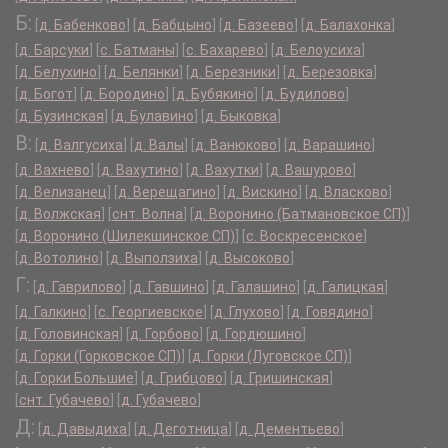
Б:
[
д. Бабенково
]
[
д. Бабцыно
]
[
д. Базеево
]
[
д. Балахонка
]
[
д. Барсуки
]
[
с. Батманы
]
[
с. Бахарево
]
[
д. Белоусиха
]
[
д. Белухино
]
[
д. Белянки
]
[
д. Березники
]
[
д. Березовка
]
[
д. Богот
]
[
д. Бородино
]
[
д. Бубякино
]
[
д. Будилово
]
[
д. Бузинская
]
[
д. Булавино
]
[
д. Быковка
]
В:
[
д. Валгусиха
]
[
д. Валы
]
[
д. Ванюково
]
[
д. Варашино
]
[
д. Вахнево
]
[
д. Вахутино
]
[
д. Вахутки
]
[
д. Вашурово
]
[
д. Велизанец
]
[
д. Верещагино
]
[
д. Вискино
]
[
д. Власково
]
[
д. Волжская
]
[
снт. Волна
]
[
д. Воронино (Батмановское СП)
]
[
д. Воронино (Шилекшинское СП)
]
[
с. Воскресенское
]
[
д. Вотолино
]
[
д. Выползиха
]
[
д. Высоково
]
Г:
[
д. Гаврилово
]
[
д. Гавшино
]
[
д. Галашино
]
[
д. Галицкая
]
[
д. Галкино
]
[
с. Георгиевское
]
[
д. Глухово
]
[
д. Говядино
]
[
д. Головинская
]
[
д. Горбово
]
[
д. Гордюшино
]
[
д. Горки (Горковское СП)
]
[
д. Горки (Луговское СП)
]
[
д. Горки Большие
]
[
д. Грибцово
]
[
д. Гришинская
]
[
снт. Губачево
]
[
д. Губачево
]
Д:
[
д. Давыдиха
]
[
д. Деготница
]
[
д. Дементьево
]