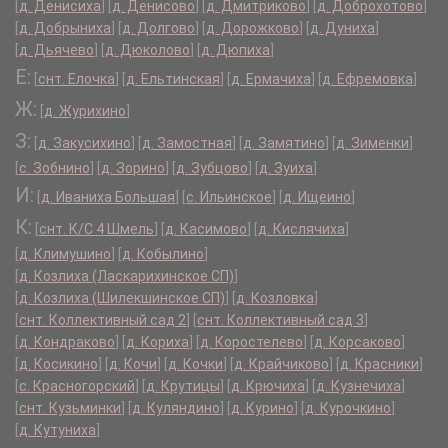
[
д. Денисиха
]
[
д. Денисово
]
[
д. Дмитриково
]
[
д. Доброхотово
]
[
д. Добрыниха
]
[
д. Долгово
]
[
д. Дорожково
]
[
д. Дуниха
]
[
д. Дьячево
]
[
д. Дюколово
]
[
д. Дюпиха
]
Е:
[
снт. Елочка
]
[
д. Ельтинская
]
[
д. Ермачиха
]
[
д. Ефремовка
]
Ж:
[
д. Журихино
]
З:
[
д. Закусихино
]
[
д. Замостная
]
[
д. Замятино
]
[
д. Зименки
]
[
с. Зобнино
]
[
д. Зорино
]
[
д. Зубцово
]
[
д. Зуиха
]
И:
[
д. Иваниха Большая
]
[
с. Ильинское
]
[
д. Ищеино
]
К:
[
снт. К/С 4 Шмель
]
[
д. Касимово
]
[
д. Кислячиха
]
[
д. Климушино
]
[
д. Кобылино
]
[
д. Козлиха (Ласкарихинское СП)
]
[
д. Козлиха (Шилекшинское СП)
]
[
д. Козловка
]
[
снт. Коллективный сад 2
]
[
снт. Коллективный сад 3
]
[
д. Кондраково
]
[
д. Кориха
]
[
д. Коростелево
]
[
д. Корсаково
]
[
д. Косикино
]
[
д. Кочи
]
[
д. Кочки
]
[
д. Крайчиково
]
[
д. Красники
]
[
с. Красногорский
]
[
д. Крутицы
]
[
д. Крючиха
]
[
д. Кузнечиха
]
[
снт. Кузьминки
]
[
д. Куляндино
]
[
д. Курино
]
[
д. Курочкино
]
[
д. Кутуниха
]