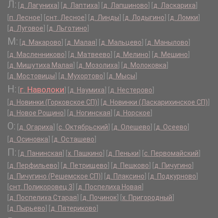
Л:
[
д. Лагуниха
]
[
д. Лаптиха
]
[
д. Лапшиново
]
[
д. Ласкариха
]
[
п. Лесное
]
[
снт. Лесное
]
[
д. Линды
]
[
д. Лодыгино
]
[
д. Ломки
]
[
д. Луговое
]
[
д. Льготино
]
М:
[
д. Макарово
]
[
д. Малая
]
[
д. Мальцево
]
[
д. Манылово
]
[
д. Масленниково
]
[
д. Матвеево
]
[
д. Мелино
]
[
д. Мешино
]
[
д. Мишутиха Малая
]
[
д. Мозолиха
]
[
д. Молоковка
]
[
д. Мостовицы
]
[
д. Мухортово
]
[
д. Мысы
]
Н:
г. Наволоки
[
]
[
д. Наумиха
]
[
д. Нестерово
]
[
д. Новинки (Горковское СП)
]
[
д. Новинки (Ласкарихинское СП)
]
[
д. Новое Рощино
]
[
д. Ногинская
]
[
д. Норское
]
О:
[
д. Огариха
]
[
с. Октябрьский
]
[
д. Олешево
]
[
д. Осеево
]
[
д. Осиновка
]
[
д. Осташево
]
П:
[
д. Панинская
]
[
х. Пашкино
]
[
д. Пеньки
]
[
с. Первомайский
]
[
д. Перфильево
]
[
д. Петрищево
]
[
д. Пешково
]
[
д. Пичугино
]
[
д. Пичугино (Решемское СП)
]
[
д. Плаксино
]
[
д. Подкурново
]
[
снт. Поликоровец 3
]
[
д. Поспелиха Новая
]
[
д. Поспелиха Старая
]
[
д. Починок
]
[
х. Пригородный
]
[
д. Пырьево
]
[
д. Пятериково
]