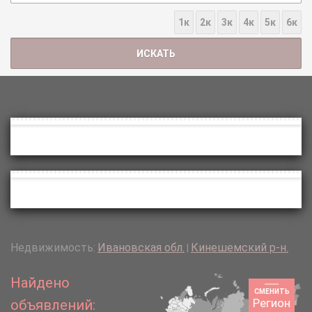
1к
2к
3к
4к
5к
6к
Недвижимость:
Ивановская обл.
Кинешемский р-н.
|
Найдено
СМЕНИТЬ
Регион
объявлений: