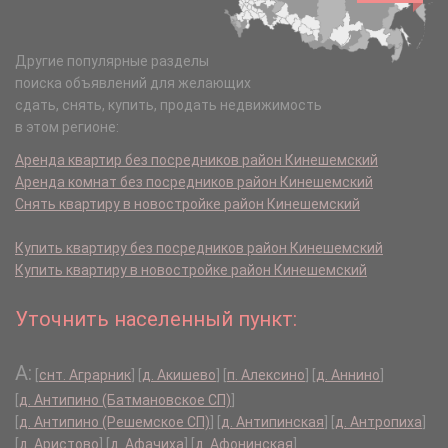
Другие популярные разделы
поиска объявлений для желающих
сдать, снять, купить, продать недвижимость
в этом регионе:
Аренда квартир без посредников район Кинешемский
Аренда комнат без посредников район Кинешемский
Снять квартиру в новостройке район Кинешемский
Купить квартиру без посредников район Кинешемский
Купить квартиру в новостройке район Кинешемский
Уточнить населенный пункт:
А:
[
снт. Аграрник
]
[
д. Акишево
]
[
п. Алексино
]
[
д. Аннино
]
[
д. Антипино (Батмановское СП)
]
[
д. Антипино (Решемское СП)
]
[
д. Антипинская
]
[
д. Антропиха
]
[
д. Аристово
]
[
д. Афачиха
]
[
д. Афонинская
]