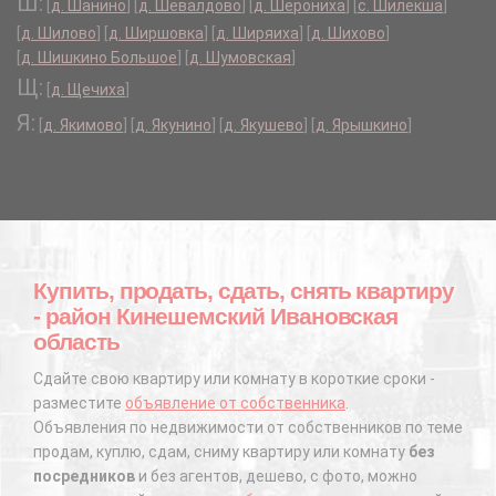
Ш:
[
д. Шанино
]
[
д. Шевалдово
]
[
д. Шерониха
]
[
с. Шилекша
]
[
д. Шилово
]
[
д. Ширшовка
]
[
д. Ширяиха
]
[
д. Шихово
]
[
д. Шишкино Большое
]
[
д. Шумовская
]
Щ:
[
д. Щечиха
]
Я:
[
д. Якимово
]
[
д. Якунино
]
[
д. Якушево
]
[
д. Ярышкино
]
Купить, продать, сдать, снять квартиру
- район Кинешемский Ивановская
область
Сдайте свою квартиру или комнату в короткие сроки -
разместите
объявление от собственника
.
Объявления по недвижимости от собственников по теме
продам, куплю, сдам, сниму квартиру или комнату
без
посредников
и без агентов, дешево, с фото, можно